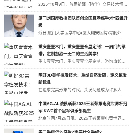
2025年8月9日，首届新疆（喀什）交易技术博览会在喀什盛大开幕。全球知名经纪商CPT Markets凭借其在金融服务领域的卓越表现，荣获大会颁发的“新疆地区年度品牌外汇经纪商大奖”。这一殊荣再次印证了CPT Markets作为行业领导者的地位及其在保护投资者资金安全方面的突出贡献。01 市场痛点：出金冻结与...
厦门刘国彦教授团队首创全国直肠癌手术“四维升
级”
近日,厦门大学医学中心(厦大翔安医院)胃肠外科成功为一名54岁直肠癌患者实施全国首创的“DPA+NOSES+ERAS+DIP”四维升级手术,标志着直肠癌治疗正式迈入“无疤、速愈、省钱、更安全”的新阶段。该技术整合四大创新理念,实现医疗质量与患者体验的双重突破。 不久前,黄先生开始频繁出现肛门坠胀感,...
重庆壹壹木门，重庆壹壹全屋定制：一扇门的承
诺，定制您独一无二的生活美学！
重庆壹壹木门，重庆壹壹全屋定制，咨询热线：13809191779家是穿梭于钢筋森林后温暖的锚点，是心灵的栖息地。当您推开家门的那一刻，壹壹木门承载着归家的仪式感；当您环顾精心雕琢的居所，壹壹全屋定制则奏响了空间与生活的和谐乐章。重庆壹壹，正以对品质的极致追求和对美学的深刻理解，重新定义山城人家的理想居住方式—...
明好3D美学植发技术：重塑自然发际，定义植发
新标准
在追求完美形象的时代，头发问题成为许多人的困扰。明好植发创新推出的3D美学植发技术，以突破性的三维立体种植和自然美学设计，为追求完美发型的您提供专业解决方案。核心技术优势1、三维立体种植系统明好植发引进比利时原装进口拢吸口提取设备，配合360°显微旋转种植技术，尽可能完整移植毛囊，通过精确模拟原生发流走向，确...
中国AG.AL战队斩获2025王者荣耀电竞世界杯冠
军 KWC首个冠军俱乐部诞生
北京时间7月26日晚，2025王者荣耀电竞世界杯（2025 KWC）决赛于利雅得举行，两支中国战队AG.AL和TT Global会师决赛。双方鏖战7局至巅峰对决，AG.AL在1：3落后的绝境下连扳三局，最终以4：3比分逆转局势战胜TT Global斩获冠军，成为KWC赛事史上首个冠军俱乐部，AG.AL打野选手...
买二手房怎么贷款?需要什么手续?