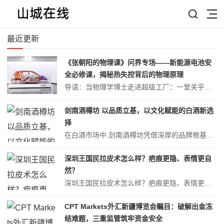
最近更新
《张朝阳的物理课》问界专场——新能源电池安
全必修课，揭秘热失控背后的物理原理
导语：当物理学博士走进超级工厂：一堂关乎安全的新能源电池必修课8月29日，《张朝阳的物理课》走进重庆赛力斯超级工厂，与问界共同开启一场关于安全与科学的探索之旅。搜狐创始人、董事局主席兼首席执行官、物理学博士张朝阳从工厂生产源点出发，将抽象的物理原理与新能源汽车的核心安全技术相结合。从锂离子电池的工作机理，到问...
剑南酒樽坊 以品质立基，以文化赋能的白酒新选
择
在白酒市场中,剑南酒樽坊凭借深厚的品牌根基、文化内涵与过硬的产品品质,成为浓香型白酒领域的亮眼存在。它由剑南春酒厂出品,依托 “天益老号” 酒坊传承与百年酿造底蕴,以五行文化为核心,为消费者带来兼具口感与文化价值的饮酒体验,更向合作伙伴敞开共拓市场的大门。原料与工艺双重赋能,筑牢品质根基剑南酒樽坊对品质的坚守...
深圳王国民拉皮术怎么样？疤痕更隐、表情更自
然？
深圳王国民拉皮术怎么样？疤痕更隐、表情更自然？提起拉皮，很多求美者第一反应是“会不会很假”“疤痕会不会明显”。在全国，拉皮医生排名榜单里，王国民、王志军等名字常被并列提及。今天，我们把焦点对准王国民主任——这位把“显微外科的严谨”与“美容外科的审美”融为一体的实干派，看看他的拉皮术到底“绝”在哪。首先不得不说...
CPT Markets外汇新疆博览会瞩目：破解出金冻
结难题，三重监管筑牢资金安全