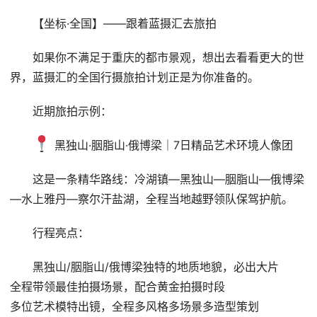
【坐标·全国】——跟着蓝摄汇去旅拍
如果你不满足于重庆的都市景观，想出去看看更大的世
界，蓝摄汇的全国行摄旅拍计划正是为你准备的。
近期旅拍示例：
 黑独山·胭脂山·俄博梁｜7日精品艺术环境人像团
这是一条精华路线：冷湖镇—黑独山—胭脂山—俄博梁
—水上雅丹—察尔汗盐湖，全程当地越野领队保驾护航。
行程亮点：
黑独山/胭脂山/俄博梁独特的地质地貌，必出大片
全程带领最佳拍摄场景，配合黄金拍摄时段
多位艺术模特出镜，全程多风格多场景多造型策划