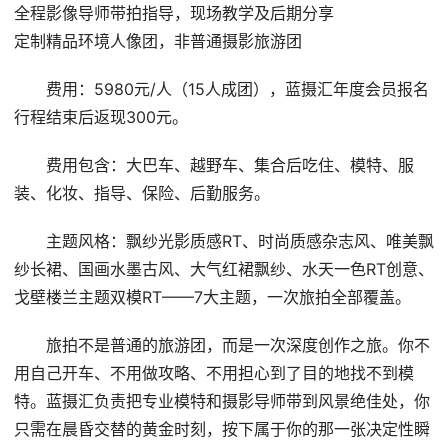
全程影像导师带拍指导，现场教学及后期分享
定制精品环境人像团，非普通摄影旅游团
费用：5980元/人（15人成团），蓝摄汇年度会员报名
行程结束后返现300元。
费用包含：大巴车、越野车、集合后吃住、模特、服
装、化妆、指导、保险、后勤服务。
主题风格：飘纱光影质感RT、时尚质感杂志风、唯美飘
纱长裙、国画水墨古风、大气红裙飘纱、水天一色RT创意、
戈壁楼兰主题双模RT——7大主题，一次旅拍全部覆盖。
旅拍不是普通的旅游团，而是一次深度创作之旅。你不
用自己开车、不用做攻略、不用担心到了目的地找不到模
特。蓝摄汇负责把专业模特和摄影导师带到风景绝佳处，你
只需在晨昏交替的黄金时刻，按下属于你的那一张决定性瞬