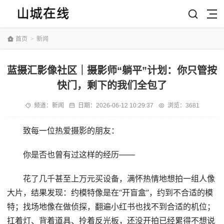
首页
>
新闻
蓝摄汇影像社区｜摄影师“躺平”计划：你只管按
快门，剩下的我们全包了
频道：
新闻
日期：
2026-06-12 10:29:37
浏览：3681
致每一位热爱摄影的朋友：
你是否也曾有过这样的经历——
花了几千甚至上万元买设备，满怀热情地想拍一组人像
大片，结果发现：约模特像是在“开盲盒”，约到不合适的模
特；找场地像在做侦探，翻遍小红书也找不到合适的机位；
扛着灯、背着道具、拎着反光板，还没开拍已经累得不想说