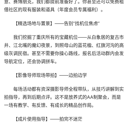
意、赛博朋克，我们都提前准备好了。你甚至还可以免费租
借社区的现有服装和道具（年度会员专属福利）。
【精选场地与置景】——告别“找机位焦虑”
我们挖掘了重庆所有的宝藏机位——从白象居的复古市
井、江北嘴的魔幻夜景，到照母山的蓝花楹、红旗河沟的高
级灰调民宿。甚至不需要你操心路线，报名后活动群内会发
导航定位，还会协调拼车。
【影像导师现场带拍】——边拍边学
每场活动都有资深摄影导师全程带队，从技巧讲解到实
拍指导，再到后期点评。这不是放养式的AA制聚会，而是
一场有教学、有反馈、有成长的精品创作局。
【成片使用指导】——拍完不迷茫