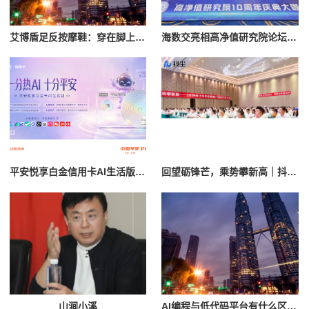
艾博盾足反按摩鞋：穿在脚上的放松体验
海数交亮相高净值研究院论坛：共话AI时代分配新范式
平安悦享白金信用卡AI生活版，“全场景AI信用卡”终于来了！
回望砺锋芒，乘势攀新高｜抖尘科技2026年上半年总结暨618复盘评优大会圆满落幕
山涧小溪
AI编程与低代码平台有什么区别？2026年企业如何选择AI开发工具