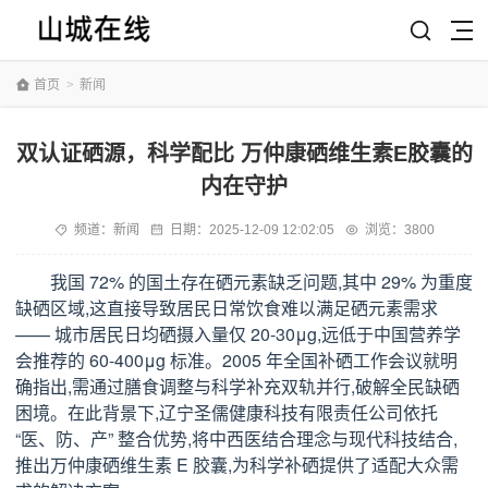
首页
>
新闻
双认证硒源，科学配比 万仲康硒维生素E胶囊的
内在守护
频道：
新闻
日期：
2025-12-09 12:02:05
浏览：3800
我国 72% 的国土存在硒元素缺乏问题,其中 29% 为重度
缺硒区域,这直接导致居民日常饮食难以满足硒元素需求
—— 城市居民日均硒摄入量仅 20-30μg,远低于中国营养学
会推荐的 60-400μg 标准。2005 年全国补硒工作会议就明
确指出,需通过膳食调整与科学补充双轨并行,破解全民缺硒
困境。在此背景下,辽宁圣儒健康科技有限责任公司依托
“医、防、产” 整合优势,将中西医结合理念与现代科技结合,
推出万仲康硒维生素 E 胶囊,为科学补硒提供了适配大众需