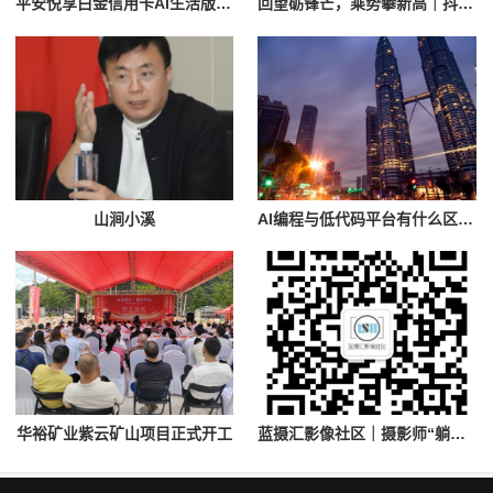
平安悦享白金信用卡AI生活版，“全场景AI信用卡”终于来了！
回望砺锋芒，乘势攀新高｜抖尘科技2026年上半年总结暨618复盘评优大会圆满落幕
山涧小溪
AI编程与低代码平台有什么区别？2026年企业如何选择AI开发工具
华裕矿业紫云矿山项目正式开工
蓝摄汇影像社区｜摄影师“躺平”计划：你只管按快门，剩下的我们全包了