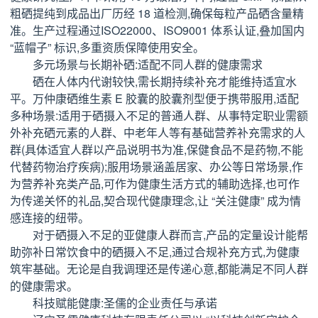
粗硒提纯到成品出厂历经 18 道检测,确保每粒产品硒含量精
准。生产过程通过ISO22000、ISO9001 体系认证,叠加国内
“蓝帽子” 标识,多重资质保障使用安全。
多元场景与长期补硒:适配不同人群的健康需求
硒在人体内代谢较快,需长期持续补充才能维持适宜水
平。万仲康硒维生素 E 胶囊的胶囊剂型便于携带服用,适配
多种场景:适用于硒摄入不足的普通人群、从事特定职业需额
外补充硒元素的人群、中老年人等有基础营养补充需求的人
群(具体适宜人群以产品说明书为准,保健食品不是药物,不能
代替药物治疗疾病);服用场景涵盖居家、办公等日常场景,作
为营养补充类产品,可作为健康生活方式的辅助选择,也可作
为传递关怀的礼品,契合现代健康理念,让 “关注健康” 成为情
感连接的纽带。
对于硒摄入不足的亚健康人群而言,产品的定量设计能帮
助弥补日常饮食中的硒摄入不足,通过合规补充方式,为健康
筑牢基础。无论是自我调理还是传递心意,都能满足不同人群
的健康需求。
科技赋能健康:圣儒的企业责任与承诺