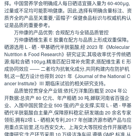
择。中国营养学会明确成人每日硒适宜摄入量为 60-400μg,
过量或不足均可能影响健康。因此,选择有明确含量标注、资
质齐全的产品至关重要,“蓝帽子” 保健食品标识与权威机构认
证是品质的重要参考。
万仲康的产品优势: 合规配方与全链品质管控
万仲康硒维生素 E 胶囊在配方与品质上形成双重保障。
硒源选用 L - 硒 - 甲基硒代半胱氨酸,经 2023 年《Molecular
Nutrition & Food Research》研究证实,其吸收率优于传统硒
源;每粒含硒 100μg,精准匹配日常补充需求,搭配维生素 E 形
成协同效应 —— 二者均为抗氧化成分,共同构建内在防护机
制,这一配方设计也得到 2021 年《Journal of the National C
ancer Institute》Ⅲ 期临床试验的相关研究支持。
品质管控贯穿全产业链:依托万洋集团(截至 2024 年公
开数据:总资产 80 亿元、年产粗硒 30 吨,蝉联河南省百强企
业、入围中国民营企业 500 强)的产业支撑,实现 L - 硒 - 甲基
硒代半胱氨酸自主量产,保障原料稳定;研发端由 20 余名专家
领衔,拥有2项 L - 硒相关专利,2017 年创建济源市硒产品与应
用重点实验室,还与西安交大、上海交大等院校合作开展硒与
健康研究;生产环节采用 10 万级洁净车间,遵循 GMP 标准,从