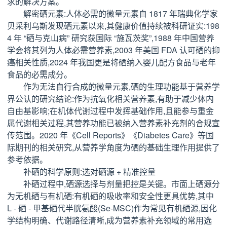
求的解决方案。
解密硒元素:人体必需的微量元素自 1817 年瑞典化学家
贝采利乌斯发现硒元素以来,其健康价值持续被科研证实:198
4 年 “硒与克山病” 研究获国际 “施瓦茨奖”,1988 年中国营养
学会将其列为人体必需营养素,2003 年美国 FDA 认可硒的抑
癌相关性质,2024 年我国更是将硒纳入婴儿配方食品与老年
食品的必需成分。
作为无法自行合成的微量元素,硒的生理功能基于营养学
界公认的研究结论:作为抗氧化相关营养素,有助于减少体内
自由基影响;在机体代谢过程中发挥基础作用,且能参与重金
属代谢相关过程,其营养功能已被纳入营养素补充剂的合规宣
传范围。2020 年《Cell Reports》《Diabetes Care》等国
际期刊的相关研究,从营养学角度为硒的基础生理作用提供了
参考依据。
补硒的科学原则:选对硒源 + 精准控量
补硒过程中,硒源选择与剂量把控是关键。市面上硒源分
为无机硒与有机硒:有机硒的吸收率和安全性更具优势,其中
L - 硒 - 甲基硒代半胱氨酸(Se-MSC)作为常见有机硒源,因化
学结构明确、代谢路径清晰,成为营养素补充领域的常用选