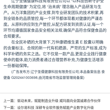
辽宁圣儒健康科技有限责任公司以 “以科技创新守护全
生命周期健康” 为定位,将 “治未病” 理念融入产品研发与生
产。从万洋集团的产业支撑,到专业研发团队的技术积累,再
到全链条的品质管控,每一个环节都体现着对健康的严谨态
度。从原料供应到生产管控,从配方研发到资质认证,每一个
环节均遵循国家食品安全相关法规,确保产品符合保健食品的
合规要求。
在全民补硒的大背景下,万仲康硒维生素 E 胶囊以明确
的含量标注、合规的新一代有机硒源、严苛的生产标准,成为
科学补硒的务实之选。它不仅是一款产品,更是企业践行健康
使命的载体,助力消费者通过合理营养补充,为健康生活增添
一份基础保障。
(广告发布方:辽宁圣儒健康科技有限责任公司;本品备案信息:食
健备 G202441003698,由河南省市场监督管理局备案)
上一篇：驱动未来，赋能制造业升级 威玛面向全国诚邀合作伙伴
下一篇：设尔易科技 深耕专业软件服务赋能产业数字化升级