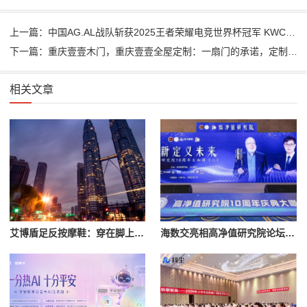
上一篇：中国AG.AL战队斩获2025王者荣耀电竞世界杯冠军 KWC首个冠军俱乐部诞生
下一篇：重庆壹壹木门，重庆壹壹全屋定制：一扇门的承诺，定制您独一无二的生活美学！
相关文章
艾博盾足反按摩鞋：穿在脚上的放松体验
海数交亮相高净值研究院论坛：共话AI时代分配新范式