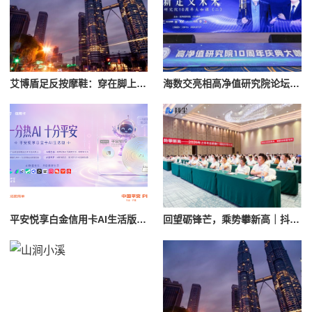
艾博盾足反按摩鞋：穿在脚上的放松体验
海数交亮相高净值研究院论坛：共话AI时代分配新范式
平安悦享白金信用卡AI生活版，“全场景AI信用卡”终于来了！
回望砺锋芒，乘势攀新高｜抖尘科技2026年上半年总结暨618复盘评优大会圆满落幕