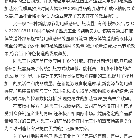
移动中的全面预热。在实际应用中,某注塑生产企业采用该电磁感应
加热器后,模具预热时间大幅缩短 30%,成品的流动性和成型精度显著
改善,产品不合格率降低,为企业带来了实实在在的效益提升。
另一项 “一种新能源节能电磁感应加热装置” 专利(授权公告号 C
N 222016811 U)同样展现了匹恩工业的创新实力。该装置通过在液
体管道外部螺旋盘绕电磁感应线圈和分流管,使液体管道内的液体分
流至分流管,充分利用电磁感应线圈的热量,减少能量浪费,提高节能效
果,符合当下绿色制造的发展趋势。
匹恩工业的产品广泛应用于多个领域。在模具制造领域,其电磁
感应加热器解决了传统加热方式效率低、能耗高、加热不均匀的难
题,满足了注塑、压铸等工艺对模具温度精准控制的需求,提升了模具
加工的灵活性和成品质量。在新能源设备制造领域,新能源节能电磁
感应加热装置能够与其他先进技术,如机器学习和物联网系统结合,通
过实时温度监控和数据分析,实现更精准的加热管理,提高生产效率。
在市场拓展方面,匹恩工业成绩斐然。公司产品不仅在国内市场
受到众多制造企业的青睐,还积极开拓国际市场。凭借稳定的产品质
量和良好的口碑,匹恩工业的产品逐渐在国际工业加热市场崭露头角,
为全球制造业客户提供优质的加热解决方案。
为了更好地服务客户,匹恩工业建立了完善的售前、售中、售后