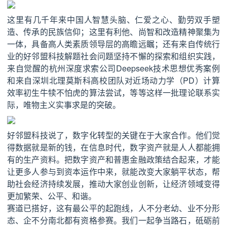
这里有几千年来中国人智慧头脑、仁爱之心、勤劳双手塑
造、传承的民族信仰；这里有利他、尚智和改造精神聚集为
一体，具备高人类素质领导层的高瞻远瞩；还有来自传统行
业的好邻盟科技解题社会问题坚持不懈的探索和组织实践，
来自觉醒的杭州深度求索公司Deepseek技术思想优秀案例
和来自深圳北理莫斯科高校团队对近场动力学（PD）计算
效率初生牛犊不怕虎的算法尝试，等等这样一批理论联系实
际，唯物主义实事求是的突破。
好邻盟科技说了，数字化转型的关键在于大家合作。他们觉
得数据就是新的钱，在信息时代，数字资产就是人人都能拥
有的生产资料。把数字资产和普惠金融政策结合起来，才能
让更多人参与到资本运作中来，就能改变大家躺平状态，帮
助社会经济持续发展，推动大家创业创新，让经济领域变得
更加繁荣、公平、和谐。
赛道已搭好，这有最公平的起跑线，人不分老幼、业不分形
态、企不分南北都有资格参赛。我们一起争当路石，砥砺前