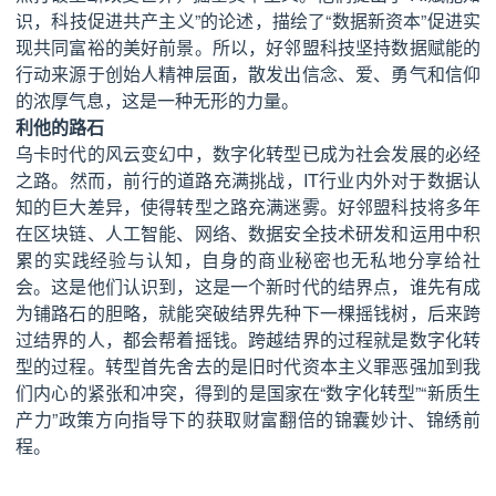
识，科技促进共产主义”的论述，描绘了“数据新资本”促进实
现共同富裕的美好前景。所以，好邻盟科技坚持数据赋能的
行动来源于创始人精神层面，散发出信念、爱、勇气和信仰
的浓厚气息，这是一种无形的力量。
利他的路石
乌卡时代的风云变幻中，数字化转型已成为社会发展的必经
之路。然而，前行的道路充满挑战，IT行业内外对于数据认
知的巨大差异，使得转型之路充满迷雾。好邻盟科技将多年
在区块链、人工智能、网络、数据安全技术研发和运用中积
累的实践经验与认知，自身的商业秘密也无私地分享给社
会。这是他们认识到，这是一个新时代的结界点，谁先有成
为铺路石的胆略，就能突破结界先种下一棵摇钱树，后来跨
过结界的人，都会帮着摇钱。跨越结界的过程就是数字化转
型的过程。转型首先舍去的是旧时代资本主义罪恶强加到我
们内心的紧张和冲突，得到的是国家在“数字化转型”“新质生
产力”政策方向指导下的获取财富翻倍的锦囊妙计、锦绣前
程。